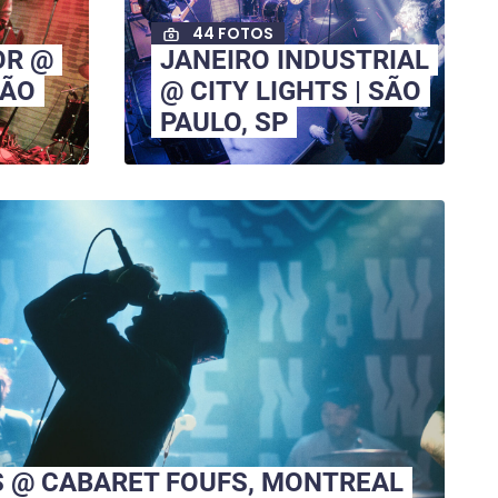
44 FOTOS
OR @
JANEIRO INDUSTRIAL
SÃO
@ CITY LIGHTS | SÃO
PAULO, SP
 @ CABARET FOUFS, MONTREAL