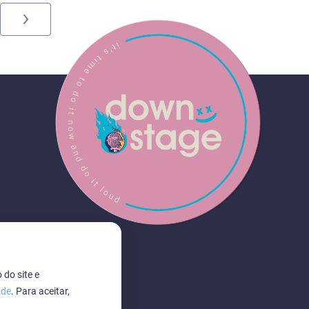
 do site e
ade
. Para aceitar,