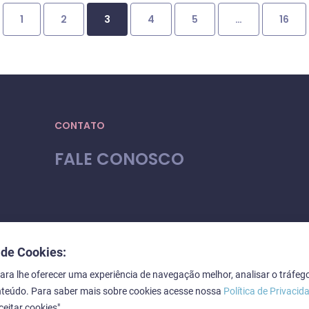
1
2
3
4
5
…
16
CONTATO
FALE CONOSCO
 de Cookies:
ra lhe oferecer uma experiência de navegação melhor, analisar o tráfego
nteúdo. Para saber mais sobre cookies acesse nossa
Política de Privacid
ceitar cookies".