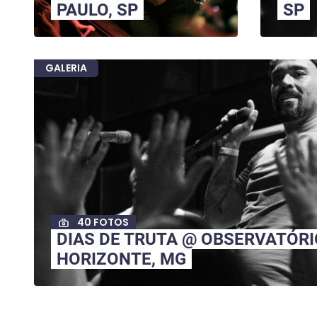
PAULO, SP
SP
GALERIA
40 FOTOS
DIAS DE TRUTA @ OBSERVATÓRI
HORIZONTE, MG