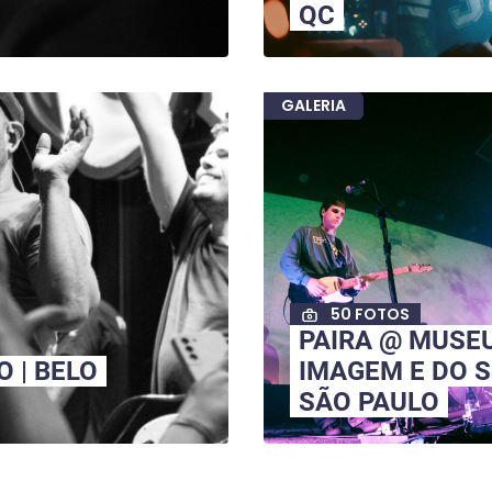
QC
GALERIA
50 FOTOS
PAIRA @ MUSE
O | BELO
IMAGEM E DO S
SÃO PAULO