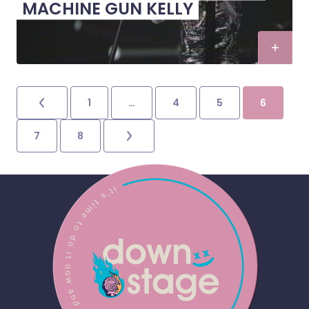
MACHINE GUN KELLY
1
…
4
5
6
7
8