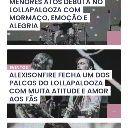
MENORES ATOS DEBUTA NO
LOLLAPALOOZA COM
MORMAÇO, EMOÇÃO E
ALEGRIA
EVENTOS
ALEXISONFIRE FECHA UM DOS
PALCOS DO LOLLAPALOOZA
COM MUITA ATITUDE E AMOR
AOS FÃS