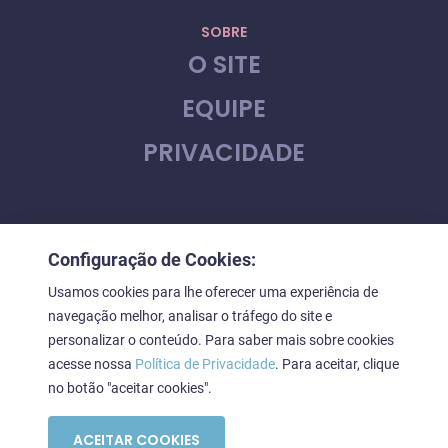
SOBRE
O SITE
EQUIPE
PRIVACIDADE
CONTATO
Configuração de Cookies:
FALE CONOSCO
Usamos cookies para lhe oferecer uma experiência de
navegação melhor, analisar o tráfego do site e
personalizar o conteúdo. Para saber mais sobre cookies
acesse nossa
Política de Privacidade
. Para aceitar, clique
Downstage © 2023. Todos os direitos reservados
no botão "aceitar cookies".
ACEITAR COOKIES