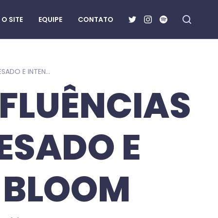
O SITE
EQUIPE
CONTATO
BARE KNUCKLE TRAZ INFLUÊNCIAS DE BLACKGAZE NO PESADO E INTENSO WE USE TO BLOOM
NFLUÊNCIAS
ESADO E
O BLOOM