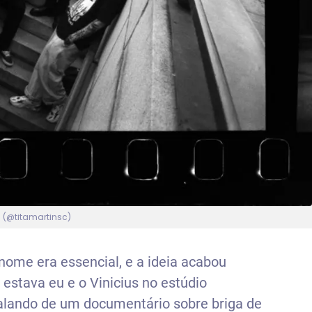
a (@titamartinsc)
ome era essencial, e a ideia acabou
estava eu e o Vinicius no estúdio
alando de um documentário sobre briga de