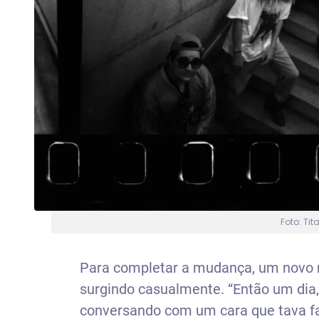
Foto: Tit
Para completar a mudança, um novo n
surgindo casualmente. “Então um dia, 
conversando com um cara que tava f