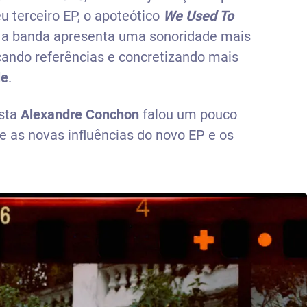
u terceiro EP, o apoteótico
We Used To
, a banda apresenta uma sonoridade mais
çando referências e concretizando mais
le
.
ista
Alexandre Conchon
falou um pouco
 e as novas influências do novo EP e os