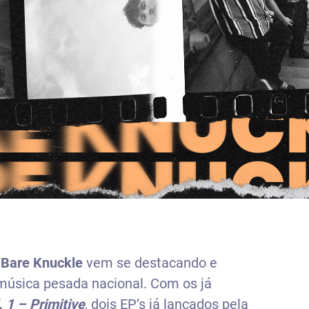
a
Bare Knuckle
vem se destacando e
úsica pesada nacional. Com os já
 1 – Primitive
, dois EP’s já lançados pela