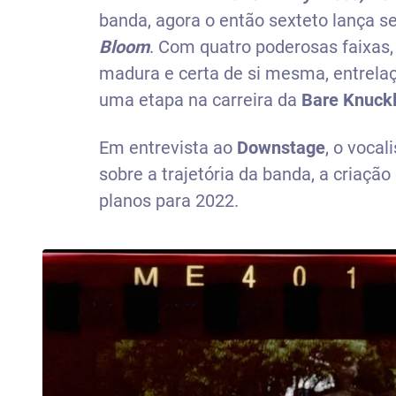
banda, agora o então sexteto lança se
Bloom
. Com quatro poderosas faixas
madura e certa de si mesma, entrela
uma etapa na carreira da
Bare Knuck
Em entrevista ao
Downstage
, o vocal
sobre a trajetória da banda, a criação
planos para 2022.