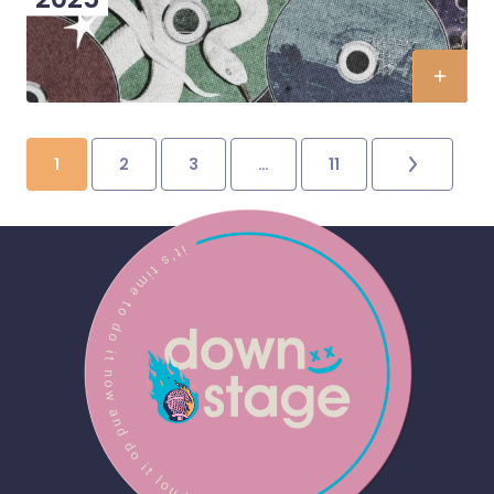
1
2
3
…
11