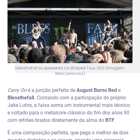
blessthefall se apresenta na Warped Tour, 2012 (Imagem:
WikiCommons)
Carry On
é a junção perfeita de
August Burns Red
e
Blessthefall.
Contando com a participação do próprio
Jake Luhrs, a faixa soma um instrumental mais técnico
e voltado para o metalcore clássico do fim dos anos 90
com refrões tirados diretamente da alma do
BTF
.
É uma composição perfeita, que pega o melhor de dois