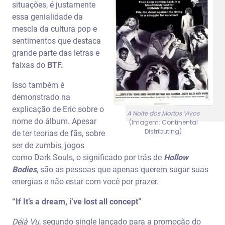
situações, é justamente
essa genialidade da
mescla da cultura pop e
sentimentos que destaca
grande parte das letras e
faixas do
BTF.
Isso também é
demonstrado na
explicação de Eric sobre o
A Noite dos Mortos Vivos
nome do álbum. Apesar
(Imagem: Continental
Distributing)
de ter teorias de fãs, sobre
ser de zumbis, jogos
como Dark Souls, o significado por trás de
Hollow
Bodies
, são as pessoas que apenas querem sugar suas
energias e não estar com você por prazer.
“If It’s a dream, i’ve lost all concept”
Déjà Vu,
segundo single lançado para a promoção do