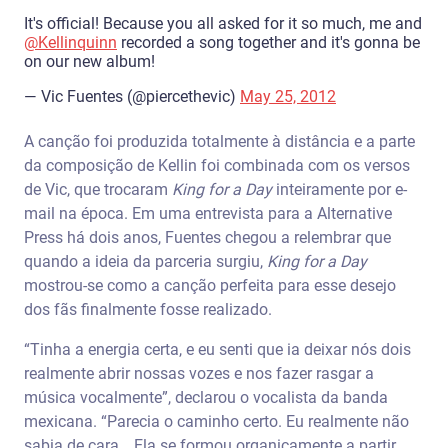
It's official! Because you all asked for it so much, me and
@Kellinquinn
recorded a song together and it's gonna be
on our new album!
— Vic Fuentes (@piercethevic)
May 25, 2012
A canção foi produzida totalmente à distância e a parte
da composição de Kellin foi combinada com os versos
de Vic, que trocaram
King for a Day
inteiramente por e-
mail na época. Em uma entrevista para a Alternative
Press há dois anos, Fuentes chegou a relembrar que
quando a ideia da parceria surgiu,
King for a Day
mostrou-se como a canção perfeita para esse desejo
dos fãs finalmente fosse realizado.
“Tinha a energia certa, e eu senti que ia deixar nós dois
realmente abrir nossas vozes e nos fazer rasgar a
música vocalmente”, declarou o vocalista da banda
mexicana. “Parecia o caminho certo. Eu realmente não
sabia de cara… Ela se formou organicamente a partir