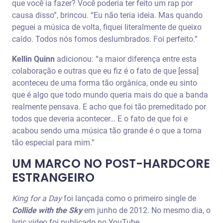
que você ia fazer? Você poderia ter feito um rap por
causa disso”, brincou. “Eu não teria ideia. Mas quando
peguei a música de volta, fiquei literalmente de queixo
caído. Todos nós fomos deslumbrados. Foi perfeito.”
Kellin Quinn
adicionou: “a maior diferença entre esta
colaboração e outras que eu fiz é o fato de que [essa]
aconteceu de uma forma tão orgânica, onde eu sinto
que é algo que todo mundo queria mais do que a banda
realmente pensava. E acho que foi tão premeditado por
todos que deveria acontecer… E o fato de que foi e
acabou sendo uma música tão grande é o que a torna
tão especial para mim.”
UM MARCO
NO POST-HARDCORE
ESTRANGEIRO
King for a Day
foi lançada como o primeiro single de
Collide with the Sky
em junho de 2012. No mesmo dia, o
lyric video foi publicado no YouTube.