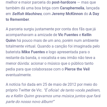
melhor e maior parceria do
post-hardcore
— mas que
também dá uma boa briga com
Caraphernelia
, lançada
em
Selfish Machines
, com
Jeremy McKinnon
do
A Day
to Remember
.
A parceria surgiu justamente por conta dos fãs que já
acompanhavam a amizade de
Vic Fuentes
e
Kellin
Quinn
há pouco mais de um ano, porém num ambiente
totalmente virtual. Quando a canção foi imaginada pelo
baterista
Mike Fuentes
e logo apresentada para o
restante da banda, o vocalista e seu irmão não teve a
menor dúvida: acionar o músico que o público tanto
pedia para que colaborasse com o
Pierce the Veil
eventualmente.
A notícia foi dada em 25 de maio de 2012 por meio do
próprio Twitter de Vic.
“É oficial: de tanto vocês pedirem,
eu e Kellin Quinn gravamos uma música juntos que fará
parte do nosso novo álbum!”