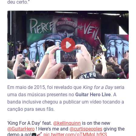
deu certo.”
Em maio de 2015, foi revelado que
King for a Day
seria
uma das músicas presentes ​​no
Guitar Hero Live
. A
banda inclusive chegou a publicar um vídeo tocando a
canção para seus fãs.
'King For A Day' feat.
@kellinquinn
is on the new
@GuitarHero
! Here's me and
@curtispeoples
giving the
demo a go!
pic.twitter.com/oTMMgLhfKS