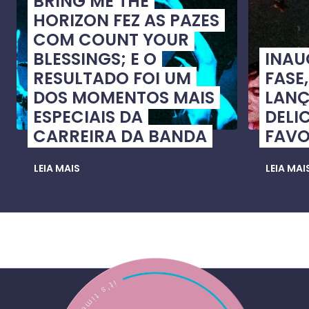
BRING ME THE
HORIZON FEZ AS PAZES
COM COUNT YOUR
BLESSINGS; E O
INA
RESULTADO FOI UM
FASE
DOS MOMENTOS MAIS
LANÇ
ESPECIAIS DA
DELI
CARREIRA DA BANDA
FAVO
LEIA MAIS
LEIA MAI