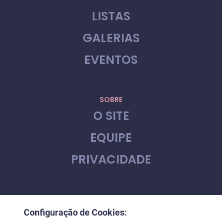
LISTAS
GALERIAS
EVENTOS
SOBRE
O SITE
EQUIPE
PRIVACIDADE
CONTATO
Configuração de Cookies:
FALE CONOSCO