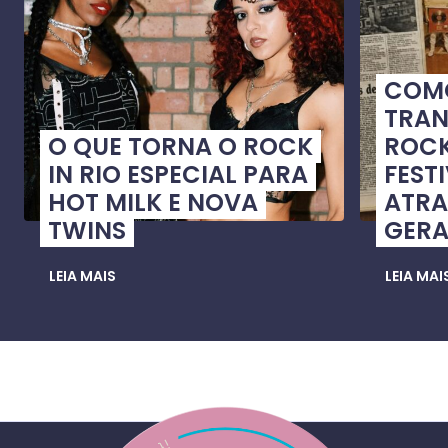
COMO
TRA
O QUE TORNA O ROCK
ROCK
IN RIO ESPECIAL PARA
FEST
HOT MILK E NOVA
ATRA
TWINS
GER
LEIA MAIS
LEIA MAI