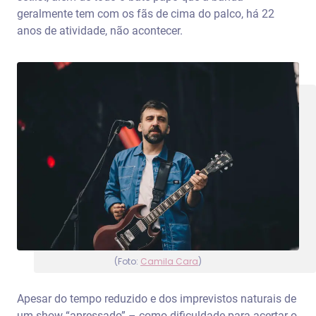
geralmente tem com os fãs de cima do palco, há 22
anos de atividade, não acontecer.
(Foto:
Camila Cara
)
Apesar do tempo reduzido e dos imprevistos naturais de
um show “apressado” – como dificuldade para acertar o