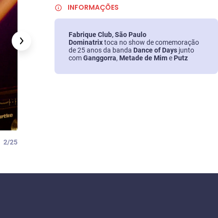
INFORMAÇÕES
Fabrique Club, São Paulo
Dominatrix
toca no show de comemoração
de 25 anos da banda
Dance of Days
junto
com
Ganggorra
,
Metade de Mim
e
Putz
2/25
Foto: Lena Patitucci