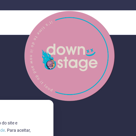
 do site e
ade
. Para aceitar,