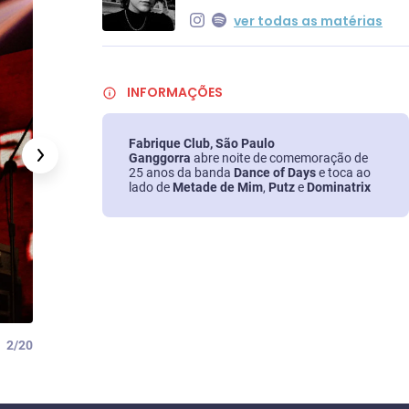
ver todas as matérias
INFORMAÇÕES
Fabrique Club, São Paulo
Ganggorra
abre noite de comemoração de
25 anos da banda
Dance of Days
e toca ao
lado de
Metade de Mim
,
Putz
e
Dominatrix
2/20