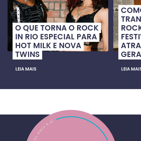
COMO
TRA
O QUE TORNA O ROCK
ROCK
IN RIO ESPECIAL PARA
FEST
HOT MILK E NOVA
ATRA
TWINS
GER
LEIA MAIS
LEIA MAI