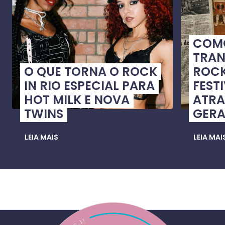
COMO
TRA
O QUE TORNA O ROCK
ROCK
IN RIO ESPECIAL PARA
FEST
HOT MILK E NOVA
ATRA
TWINS
GER
LEIA MAIS
LEIA MAI