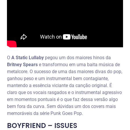
O
A Static Lullaby
pegou um dos maiores hinos da
Britney Spears
e transformou em uma baita música de
metalcore. O sucesso de uma das maiores divas do pop,
ganhou peso e um instrumental bem contagiante,
mantendo a essência viciante da canção original. É
claro que os vocais rasgados e o instrumental agressivo
em momentos pontuais é o que faz dessa versão algo
bem fora da curva. Sem dúvidas um dos covers mais
memoráveis da série Punk Goes Pop.
BOYFRIEND – ISSUES