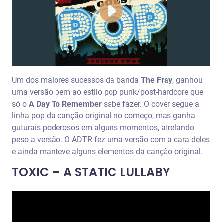
Um dos maiores sucessos da banda
The Fray
, ganhou
uma versão bem ao estilo pop punk/post-hardcore que
só o
A Day To Remember
sabe fazer. O cover segue a
linha pop da canção original no começo, mas ganha
guturais poderosos em alguns momentos, atrelando
peso a versão. O ADTR fez uma versão com a cara deles
e ainda manteve alguns elementos da canção original.
TOXIC – A STATIC LULLABY