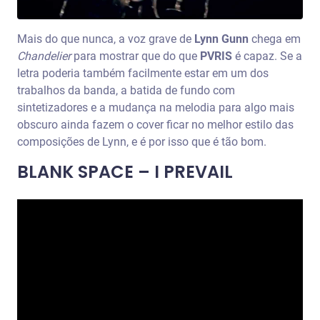
Mais do que nunca, a voz grave de
Lynn Gunn
chega em
Chandelier
para mostrar que do que
PVRIS
é capaz. Se a
letra poderia também facilmente estar em um dos
trabalhos da banda, a batida de fundo com
sintetizadores e a mudança na melodia para algo mais
obscuro ainda fazem o cover ficar no melhor estilo das
composições de Lynn, e é por isso que é tão bom.
BLANK SPACE – I PREVAIL