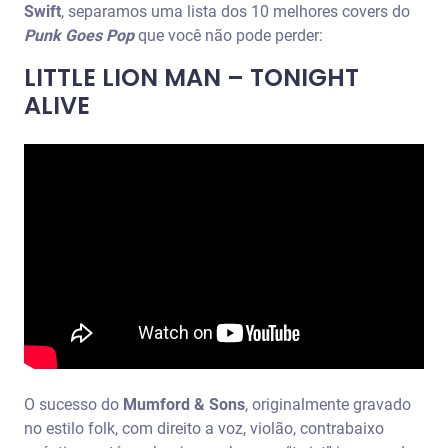
Swift
, separamos uma lista dos 10 melhores covers do
Punk Goes Pop
que você não pode perder:
LITTLE LION MAN – TONIGHT
ALIVE
O sucesso do
Mumford & Sons
, originalmente gravado
no estilo folk, com direito a voz, violão, contrabaixo