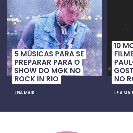
10 M
5 MÚSICAS PARA SE
FILME
PREPARAR PARA O
PAUL
SHOW DO MGK NO
GOST
ROCK IN RIO
NO R
LEIA MAIS
LEIA MAI