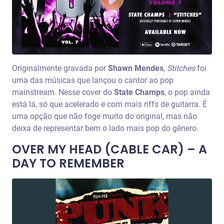
Originalmente gravada por
Shawn Mendes
,
Stitches
foi
uma das músicas que lançou o cantor ao pop
mainstream. Nesse cover do
State Champs
, o pop ainda
está lá, só que acelerado e com mais riffs de guitarra. É
uma opção que não foge muito do original, mas não
deixa de representar bem o lado mais pop do gênero.
OVER MY HEAD (CABLE CAR) – A
DAY TO REMEMBER