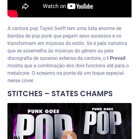
A cantora pop Taylor Swift tem uma lista enorme de
bandas de pop punk que pegam seus sucessos e os
transformam em músicas do estilo. Se é pela narrativa
que se assemelha às músicas do gênero ou pela
discografia de sucesso extensa da cantora, o
I Prevail
mostra que a combinação dos dois funciona até para o
metalcore. O screamo na ponte dá um toque especial
nesse cover.
STITCHES – STATES CHAMPS