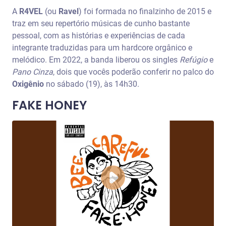
A
R4VEL
(ou
Ravel
) foi formada no finalzinho de 2015 e
traz em seu repertório músicas de cunho bastante
pessoal, com as histórias e experiências de cada
integrante traduzidas para um hardcore orgânico e
melódico. Em 2022, a banda liberou os singles
Refúgio
e
Pano Cinza
, dois que vocês poderão conferir no palco do
Oxigênio
no sábado (19), às 14h30.
FAKE HONEY