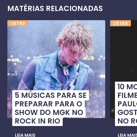
MATÉRIAS RELACIONADAS
LISTAS
LISTAS
10 M
5 MÚSICAS PARA SE
FILME
PREPARAR PARA O
PAUL
SHOW DO MGK NO
GOST
ROCK IN RIO
NO R
LEIA MAIS
LEIA MAI