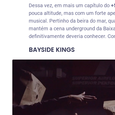
Dessa vez, em mais um capítulo do
+
pouca altitude, mas com um forte apel
musical. Pertinho da beira do mar, q
mantém a cena underground da Baixad
definitivamente deveria conhecer. Con
BAYSIDE KINGS