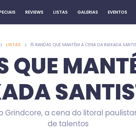
PECIAIS
REVIEWS
LISTAS
GALERIAS
EVENTOS
LISTAS
15 BANDAS QUE MANTÉM A CENA DA BAIXADA SANTIS
S QUE MANT
XADA SANTIS
 Grindcore, a cena do litoral paulista
de talentos