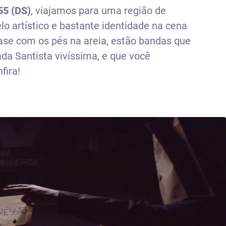
55 (DS)
, viajamos para uma região de
o artístico e bastante identidade na cena
uase com os pés na areia, estão bandas que
a Santista vivíssima, e que você
fira!