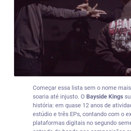
Começar essa lista sem o nome mais 
soaria até injusto. O
Bayside Kings
su
história: em quase 12 anos de ativida
estúdio e três EPs, contando com o e
plataformas digitais no segundo sem