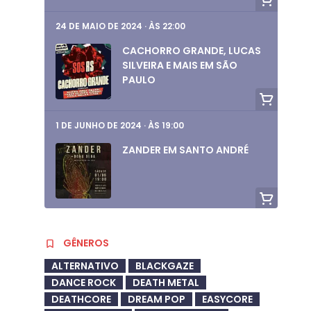
24 DE MAIO DE 2024
·
ÀS 22:00
CACHORRO GRANDE, LUCAS
SILVEIRA E MAIS EM SÃO
PAULO
1 DE JUNHO DE 2024
·
ÀS 19:00
ZANDER EM SANTO ANDRÉ
1 DE JUNHO DE 2024
·
ÀS 19:00
GÊNEROS
AURORA RULES, EMMERCIA,
ANT CONSTANTINO E
ALTERNATIVO
BLACKGAZE
COMBOIO CALIBRE NO RJ
DANCE ROCK
DEATH METAL
DEATHCORE
DREAM POP
EASYCORE