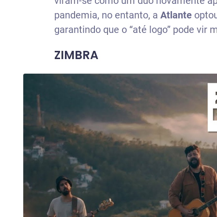
viram-se como um duo novamente apó
pandemia, no entanto, a
Atlante
opto
garantindo que o “até logo” pode vir 
ZIMBRA