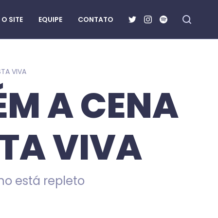
O SITE
EQUIPE
CONTATO
TA VIVA
ÉM A CENA
TA VIVA
no está repleto