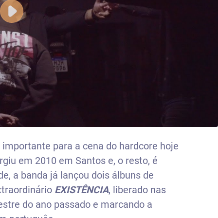
importante para a cena do hardcore hoje
rgiu em 2010 em Santos e, o resto, é
de, a banda já lançou dois álbuns de
xtraordinário
EXISTÊNCIA
, liberado nas
estre do ano passado e marcando a