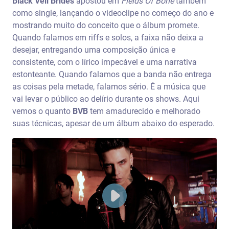
Black Veil Brides
apostou em
Fields Of Bone
também
como single, lançando o videoclipe no começo do ano e
mostrando muito do conceito que o álbum promete.
Quando falamos em riffs e solos, a faixa não deixa a
desejar, entregando uma composição única e
consistente, com o lírico impecável e uma narrativa
estonteante. Quando falamos que a banda não entrega
as coisas pela metade, falamos sério. É a música que
vai levar o público ao delírio durante os shows. Aqui
vemos o quanto
BVB
tem amadurecido e melhorado
suas técnicas, apesar de um álbum abaixo do esperado.