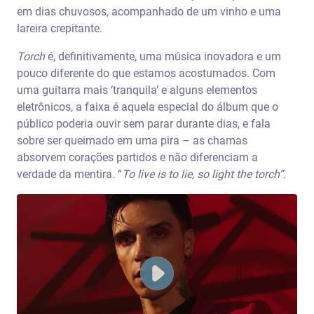
em dias chuvosos, acompanhado de um vinho e uma
lareira crepitante.
Torch
é, definitivamente, uma música inovadora e um
pouco diferente do que estamos acostumados. Com
uma guitarra mais ‘tranquila’ e alguns elementos
eletrônicos, a faixa é aquela especial do álbum que o
público poderia ouvir sem parar durante dias, e fala
sobre ser queimado em uma pira – as chamas
absorvem corações partidos e não diferenciam a
verdade da mentira. “
To live is to lie, so light the torch”.