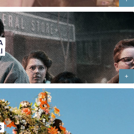
A
I
S