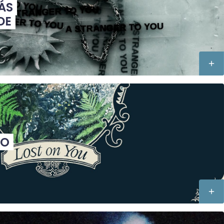
ÁS
DE
CO