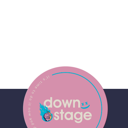
SCREAMO FEST: FLORENÇA,
DRIVE IN E PLAZA FIRE EM SP