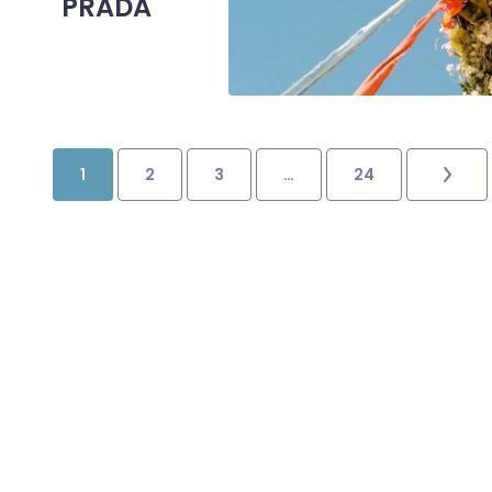
PRADA
1
2
3
…
24