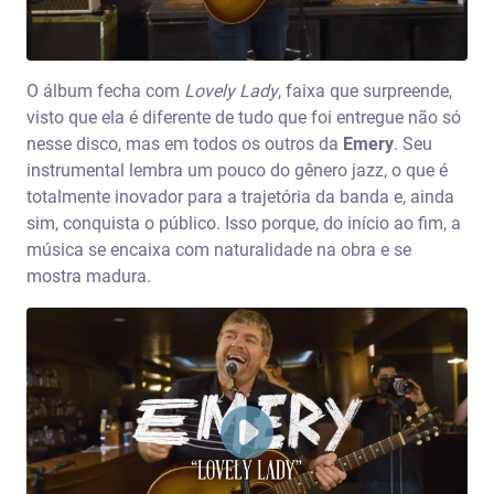
O álbum fecha com
Lovely Lady
, faixa que surpreende,
visto que ela é diferente de tudo que foi entregue não só
nesse disco, mas em todos os outros da
Emery
. Seu
instrumental lembra um pouco do gênero jazz, o que é
totalmente inovador para a trajetória da banda e, ainda
sim, conquista o público. Isso porque, do início ao fim, a
música se encaixa com naturalidade na obra e se
mostra madura.