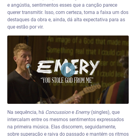
e angústia, sentimentos esses que a canção parece
querer transmitir. Isso, com certeza, torna a faixa um dos
destaques da obra e, ainda, dá alta expectativa para as
que estão por vir.
Na sequência, há
Concussion
e
Enemy
(singles)
,
que
intercalam entre os mesmos sentimentos expressados
na primeira música. Elas discorrem, seguidamente,
sobre superação e raiva do passado e mantém os ritmos