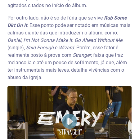
agitados citados no início do álbum.
Por outro lado, não é só de fúria que se vive
Rub Some
Dirt On It
. Esse ponto pode ser notado em músicas mais
calmas diante das que introduzem o álbum, como:
Daniel, I’m Not Gonna Make It. Go Ahead Without Me.
(single),
Said Enough
e
Wizard.
Porém, esse fator é
realmente posto à prova com
Stranger
, faixa que traz
melancolia e até um pouco de sofrimento, já que, além
ter instrumentais mais leves, detalha vivências com o
abuso da igreja.