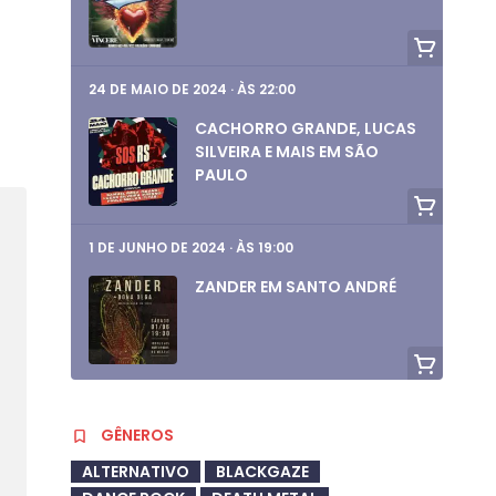
24 DE MAIO DE 2024
·
ÀS 22:00
CACHORRO GRANDE, LUCAS
SILVEIRA E MAIS EM SÃO
PAULO
1 DE JUNHO DE 2024
·
ÀS 19:00
ZANDER EM SANTO ANDRÉ
1 DE JUNHO DE 2024
·
ÀS 19:00
GÊNEROS
AURORA RULES, EMMERCIA,
ANT CONSTANTINO E
ALTERNATIVO
BLACKGAZE
COMBOIO CALIBRE NO RJ