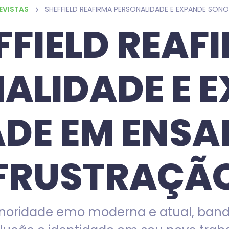
EVISTAS
FFIELD REAF
ALIDADE E 
DE EM ENSAI
FRUSTRAÇÃ
oridade emo moderna e atual, band