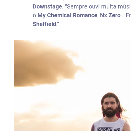
Downstage
. “Sempre ouvi muita mús
o
My Chemical Romance
,
Nx Zero
… E
Sheffield
.”