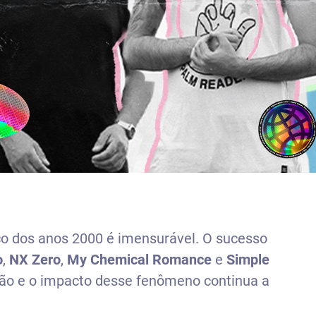
o dos anos 2000 é imensurável. O sucesso
o
,
NX Zero
,
My Chemical Romance
e
Simple
ção e o impacto desse fenômeno continua a