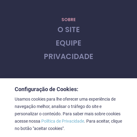
SOBRE
O SITE
EQUIPE
PRIVACIDADE
CONTATO
Configuração de Cookies:
FALE CONOSCO
Usamos cookies para lhe oferecer uma experiência de
navegação melhor, analisar o tráfego do site e
personalizar o conteúdo. Para saber mais sobre cookies
acesse nossa
Política de Privacidade
. Para aceitar, clique
Downstage © 2023. Todos os direitos reservados
no botão "aceitar cookies".