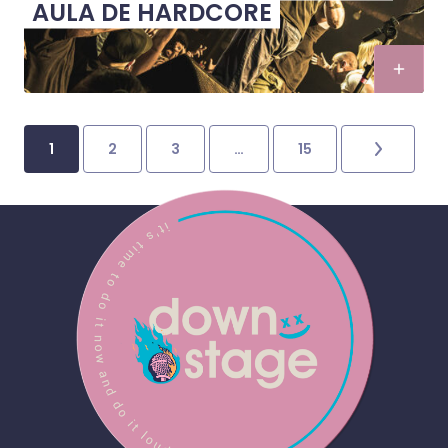
AULA DE HARDCORE
1
2
3
…
15