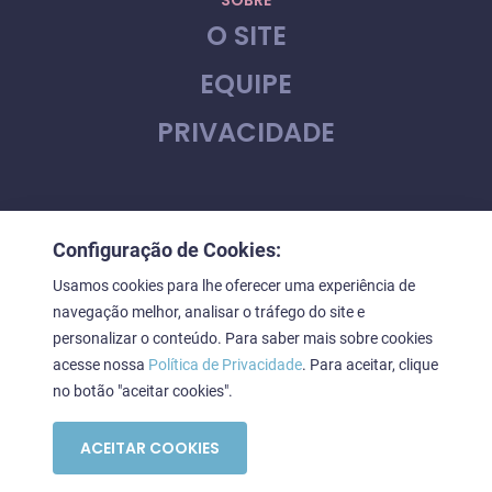
SOBRE
O SITE
EQUIPE
PRIVACIDADE
CONTATO
Configuração de Cookies:
FALE CONOSCO
Usamos cookies para lhe oferecer uma experiência de
navegação melhor, analisar o tráfego do site e
personalizar o conteúdo. Para saber mais sobre cookies
acesse nossa
Política de Privacidade
. Para aceitar, clique
Downstage © 2023. Todos os direitos reservados
no botão "aceitar cookies".
ACEITAR COOKIES