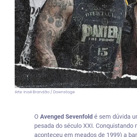
Arte: Inaê Brandão / Downstage
O
Avenged Sevenfold
é sem dúvida u
pesada do século XXI. Conquistando 
aconteceu em meados de 1999) a ba