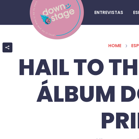
ENTREVISTAS
ES
HOME
ESP
HAIL TO T
ÁLBUM D
PR