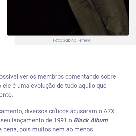
Foto: Sabina Ferreiro
 possível ver os membros comentando sobre
ele é uma evolução de tudo aquilo que
ento.
çamento, diversos críticos acusaram o A7X
 seu lançamento de 1991 o
Black Album
a pena, pois muitos nem ao menos