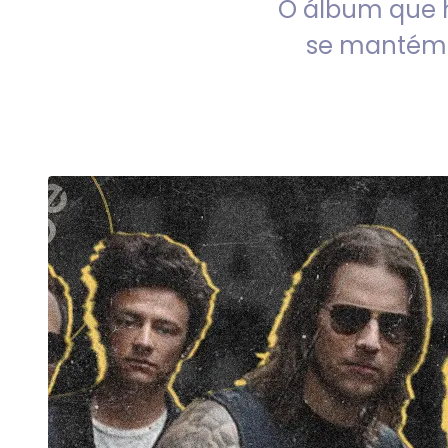
O álbum que 
se mantém 