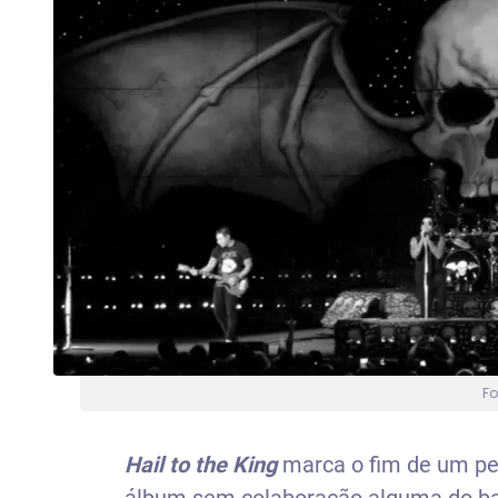
Fo
Hail to the King
marca o fim de um per