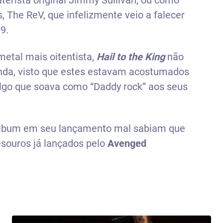
erista original Jimmy Sullivan, ou como
 The ReV, que infelizmente veio a falecer
9.
etal mais oitentista,
Hail to the King
não
anda, visto que estes estavam acostumados
go que soava como “Daddy rock” aos seus
 álbum em seu lançamento mal sabiam que
souros já lançados pelo
Avenged