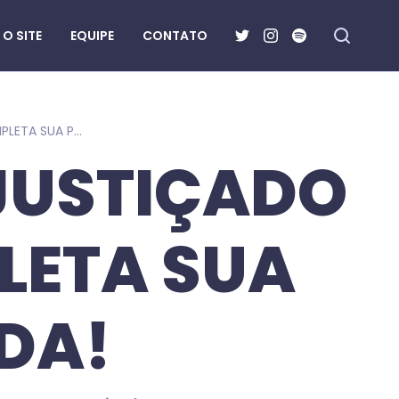
O SITE
EQUIPE
CONTATO
HAIL TO THE KING: O INJUSTIÇADO ÁLBUM DO A7X COMPLETA SUA PRIMEIRA DÉCADA!
NJUSTIÇADO
LETA SUA
DA!