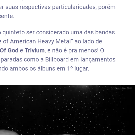
r suas respectivas particularidades, porém
ente.
o quinteto ser considerado uma das bandas
of American Heavy Metal” ao lado de
Of God
e
Trivium
, e não é pra menos! O
m paradas como a Billboard em lançamentos
do ambos os álbuns em 1º lugar.