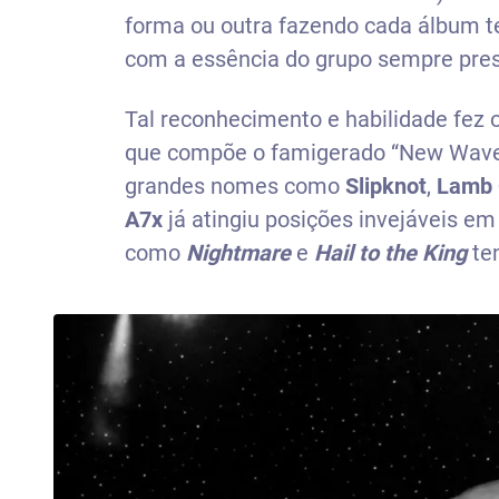
forma ou outra fazendo cada álbum te
com a essência do grupo sempre pres
Tal reconhecimento e habilidade fez 
que compõe o famigerado “New Wave 
grandes nomes como
Slipknot
,
Lamb 
A7x
já atingiu posições invejáveis e
como
Nightmare
e
Hail to the King
ten