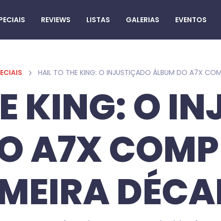
PECIAIS
REVIEWS
LISTAS
GALERIAS
EVENTOS
ECIAIS
HE KING: O I
O A7X COMP
IMEIRA DÉCA