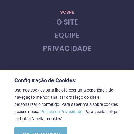
SOBRE
O SITE
EQUIPE
PRIVACIDADE
CONTATO
Configuração de Cookies:
FALE CONOSCO
Usamos cookies para lhe oferecer uma experiência de
navegação melhor, analisar o tráfego do site e
personalizar o conteúdo. Para saber mais sobre cookies
acesse nossa
Política de Privacidade
. Para aceitar, clique
Downstage © 2023. Todos os direitos reservados
no botão "aceitar cookies".