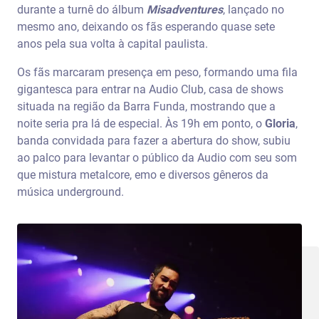
durante a turnê do álbum
Misadventures
, lançado no
mesmo ano, deixando os fãs esperando quase sete
anos pela sua volta à capital paulista.
Os fãs marcaram presença em peso, formando uma fila
gigantesca para entrar na Audio Club, casa de shows
situada na região da Barra Funda, mostrando que a
noite seria pra lá de especial. Às 19h em ponto, o
Gloria
,
banda convidada para fazer a abertura do show, subiu
ao palco para levantar o público da Audio com seu som
que mistura metalcore, emo e diversos gêneros da
música underground.