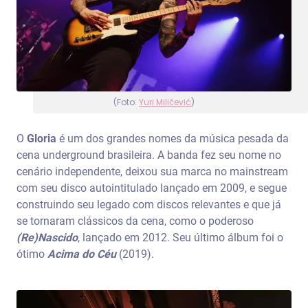
(Foto:
Yuri Miličević
)
O
Gloria
é um dos grandes nomes da música pesada da
cena underground brasileira. A banda fez seu nome no
cenário independente, deixou sua marca no mainstream
com seu disco autointitulado lançado em 2009, e segue
construindo seu legado com discos relevantes e que já
se tornaram clássicos da cena, como o poderoso
(Re)Nascido
, lançado em 2012. Seu último álbum foi o
ótimo
Acima do Céu
(2019).