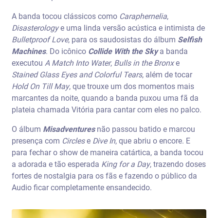
A banda tocou clássicos como
Caraphernelia
,
Disasterology
e uma linda versão acústica e intimista de
Bulletproof Love
, para os saudosistas do álbum
Selfish
Machines
. Do icônico
Collide With the Sky
a banda
executou
A Match Into Water
,
Bulls in the Bronx
e
Stained Glass Eyes and Colorful Tears
, além de tocar
Hold On Till May
, que trouxe um dos momentos mais
marcantes da noite, quando a banda puxou uma fã da
plateia chamada Vitória para cantar com eles no palco.
O álbum
Misadventures
não passou batido e marcou
presença com
Circles
e
Dive In
, que abriu o encore. E
para fechar o show de maneira catártica, a banda tocou
a adorada e tão esperada
King for a Day
, trazendo doses
fortes de nostalgia para os fãs e fazendo o público da
Audio ficar completamente ensandecido.