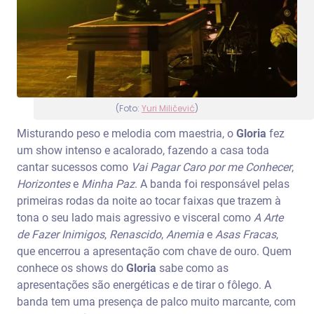
(Foto:
Yuri Miličević
)
Misturando peso e melodia com maestria, o
Gloria
fez
um show intenso e acalorado, fazendo a casa toda
cantar sucessos como
Vai Pagar Caro por me Conhecer
,
Horizontes
e
Minha Paz
. A banda foi responsável pelas
primeiras rodas da noite ao tocar faixas que trazem à
tona o seu lado mais agressivo e visceral como
A Arte
de Fazer Inimigos
,
Renascido
,
Anemia
e
Asas Fracas
,
que encerrou a apresentação com chave de ouro. Quem
conhece os shows do
Gloria
sabe como as
apresentações são energéticas e de tirar o fôlego. A
banda tem uma presença de palco muito marcante, com