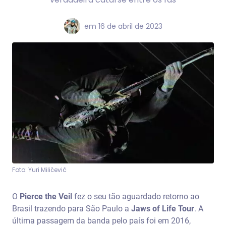
em
16 de abril de 2023
Foto: Yuri Miličević
O
Pierce the Veil
fez o seu tão aguardado retorno ao
Brasil trazendo para São Paulo a
Jaws of Life Tour
. A
última passagem da banda pelo país foi em 2016,