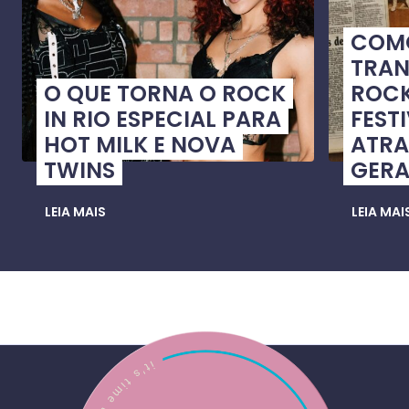
COMO
TRA
O QUE TORNA O ROCK
ROCK
IN RIO ESPECIAL PARA
FEST
HOT MILK E NOVA
ATRA
TWINS
GER
LEIA MAIS
LEIA MAI