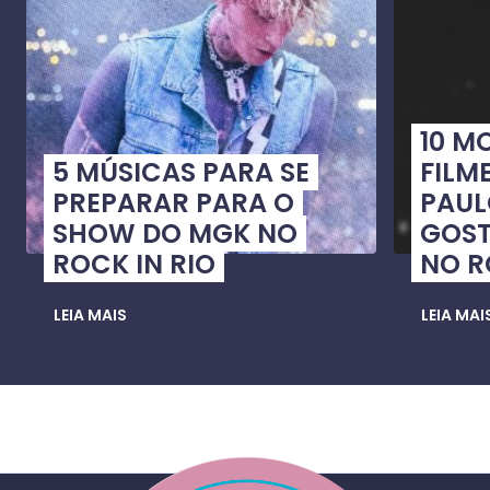
10 M
5 MÚSICAS PARA SE
FILME
PREPARAR PARA O
PAUL
SHOW DO MGK NO
GOST
ROCK IN RIO
NO R
LEIA MAIS
LEIA MAI