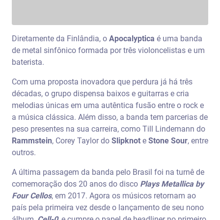
Diretamente da Finlândia, o
Apocalyptica
é uma banda
de metal sinfônico formada por três violoncelistas e um
baterista.
Com uma proposta inovadora que perdura já há três
décadas, o grupo dispensa baixos e guitarras e cria
melodias únicas em uma autêntica fusão entre o rock e
a música clássica. Além disso, a banda tem parcerias de
peso presentes na sua carreira, como Till Lindemann do
Rammstein
, Corey Taylor do
Slipknot
e
Stone Sour
, entre
outros.
A última passagem da banda pelo Brasil foi na turnê de
comemoração dos 20 anos do disco
Plays Metallica by
Four Cellos
, em 2017. Agora os músicos retornam ao
país pela primeira vez desde o lançamento de seu nono
álbum,
Cell-0
, e cumpre o papel de headliner no primeiro