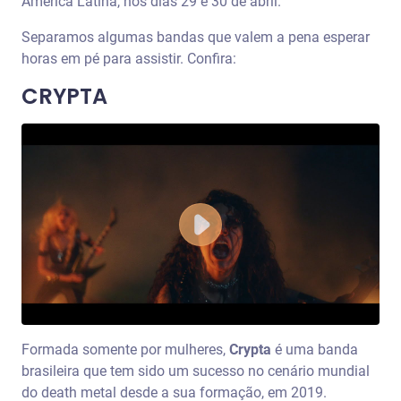
América Latina, nos dias 29 e 30 de abril.
Separamos algumas bandas que valem a pena esperar
horas em pé para assistir. Confira:
CRYPTA
Formada somente por mulheres,
Crypta
é uma banda
brasileira que tem sido um sucesso no cenário mundial
do death metal desde a sua formação, em 2019.