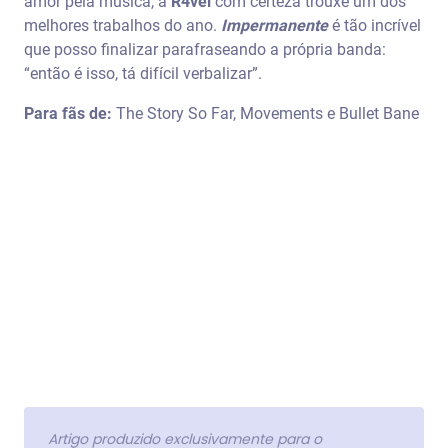
amor pela música, a
R4vel
com certeza trouxe um dos
melhores trabalhos do ano.
Impermanente
é tão incrível
que posso finalizar parafraseando a própria banda:
“então é isso, tá difícil verbalizar”.
Para fãs de:
The Story So Far, Movements e Bullet Bane
Artigo produzido exclusivamente para o