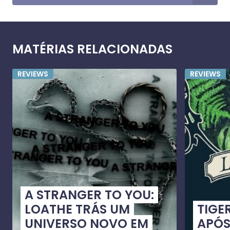
MATÉRIAS RELACIONADAS
REVIEWS
REVIEWS
A STRANGER TO YOU:
LOATHE TRÁS UM
TIGE
UNIVERSO NOVO EM
APÓS