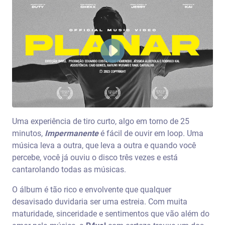
Uma experiência de tiro curto, algo em torno de 25
minutos,
Impermanente
é fácil de ouvir em loop. Uma
música leva a outra, que leva a outra e quando você
percebe, você já ouviu o disco três vezes e está
cantarolando todas as músicas.
O álbum é tão rico e envolvente que qualquer
desavisado duvidaria ser uma estreia. Com muita
maturidade, sinceridade e sentimentos que vão além do