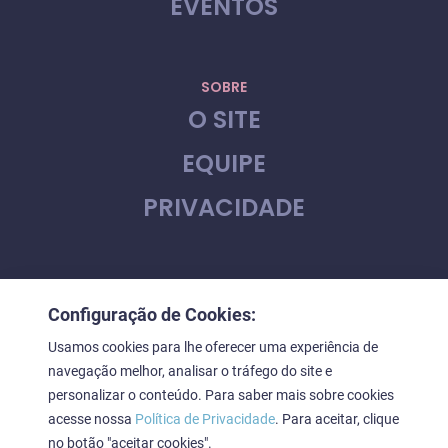
EVENTOS
SOBRE
O SITE
EQUIPE
PRIVACIDADE
CONTATO
Configuração de Cookies:
FALE CONOSCO
Usamos cookies para lhe oferecer uma experiência de
navegação melhor, analisar o tráfego do site e
personalizar o conteúdo. Para saber mais sobre cookies
acesse nossa
Política de Privacidade
. Para aceitar, clique
Downstage © 2023. Todos os direitos reservados
no botão "aceitar cookies".