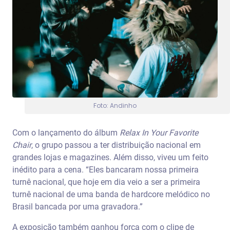
Foto: Andinho
Com o lançamento do álbum
Relax In Your Favorite
Chair
, o grupo passou a ter distribuição nacional em
grandes lojas e magazines. Além disso, viveu um feito
inédito para a cena. “Eles bancaram nossa primeira
turnê nacional, que hoje em dia veio a ser a primeira
turnê nacional de uma banda de hardcore melódico no
Brasil bancada por uma gravadora.”
A exposição também ganhou força com o clipe de