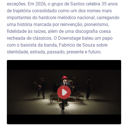
exceções. Em 2026, o grupo de Santos celebra 35 anos
de trajetória consolidado como um dos nomes mais
importantes do hardcore melódico nacional, carregando
uma história marcada por reinvenção, pioneirismo,
fidelidade às raízes, além de uma discografia coesa
recheada de clássicos. O Downstage bateu um papo
com o baixista da banda, Fabrício de Souza sobre
identidade, estrada, passado, presente e futuro.