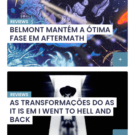
REVIEWS
BELMONT MANTÉM A ÓTIMA
FASE EM AFTERMATH
REVIEWS
AS TRANSFORMAÇÕES DO AS
IT IS EM I WENT TO HELL AND
BACK