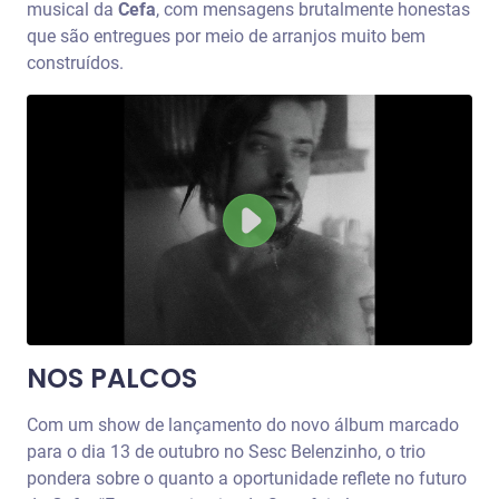
musical da
Cefa
, com mensagens brutalmente honestas
que são entregues por meio de arranjos muito bem
construídos.
NOS PALCOS
Com um show de lançamento do novo álbum marcado
para o dia 13 de outubro no Sesc Belenzinho, o trio
pondera sobre o quanto a oportunidade
reflete no futuro