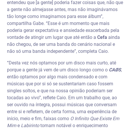
entendeu que [a gente] poderia fazer coisas que, não que
a gente não almejasse antes, mas não imaginávamos
tão longe como imaginamos para esse álbum”,
compartilha Gabe. “Esse é um momento que mais
poderia gerar expectativa e ansiedade exacerbada pela
vontade de atingir um lugar que até então a
Cefa
ainda
não chegou, de ser uma banda do cenário nacional e
não só uma banda independente”, completa Caio.
“Desta vez nós optamos por um disco mais curto, até
porque a gente já vem de um disco longo como o
CAØS
,
então optamos por algo mais condensado e com
músicas que por si só se sustentariam caso fossem
singles soltos, e que na nossa opinião poderiam ser
tocadas ao vivo”, reflete Caio. Em um trabalho que, ao
ser ouvido na íntegra, possui músicas que conversam
entre si e refletem, de certa forma, uma experiência de
início, meio e fim, faixas como
O Infinito Que Existe Em
Mim
e
Labirinto
tornam notável o enriquecimento