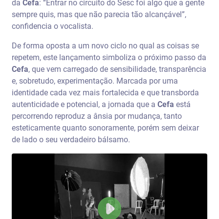
da
Cefa
: “Entrar no circuito do Sesc foi algo que a gente
sempre quis, mas que não parecia tão alcançável”,
confidencia o vocalista.
De forma oposta a um novo ciclo no qual as coisas se
repetem, este lançamento simboliza o próximo passo da
Cefa
, que vem carregado de sensibilidade, transparência
e, sobretudo, experimentação. Marcada por uma
identidade cada vez mais fortalecida e que transborda
autenticidade e potencial, a jornada que a
Cefa
está
percorrendo reproduz a ânsia por mudança, tanto
esteticamente quanto sonoramente, porém sem deixar
de lado o seu verdadeiro bálsamo.