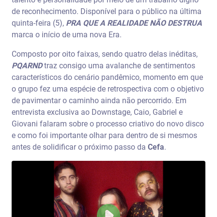
de reconhecimento. Disponível para o público na última
quinta-feira (5),
PRA QUE A REALIDADE NÃO DESTRUA
marca o início de uma nova Era.
Composto por oito faixas, sendo quatro delas inéditas,
PQARND
traz consigo uma avalanche de sentimentos
característicos do cenário pandêmico, momento em que
o grupo fez uma espécie de retrospectiva com o objetivo
de pavimentar o caminho ainda não percorrido. Em
entrevista exclusiva ao Downstage, Caio, Gabriel e
Giovani falaram sobre o processo criativo do novo disco
e como foi importante olhar para dentro de si mesmos
antes de solidificar o próximo passo da
Cefa
.