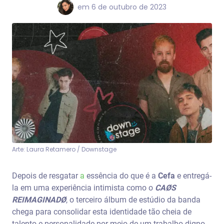
em
6 de outubro de 2023
Arte: Laura Retamero / Downstage
Depois de resgatar
a
essência do que é a
Cefa
e entregá-
la em uma experiência intimista como o
CAØS
REIMAGINADØ
, o terceiro álbum de estúdio da banda
chega para consolidar esta identidade tão cheia de
talento e personalidade por meio de um trabalho digno