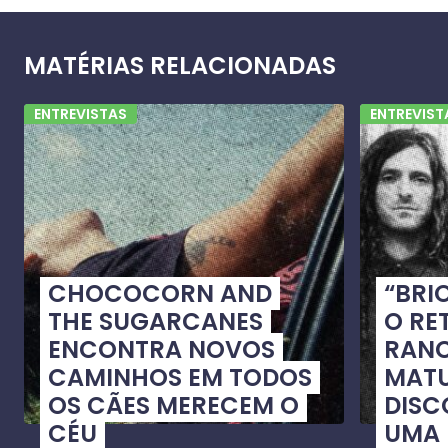
MATÉRIAS RELACIONADAS
ENTREVISTAS
ENTREVIST
CHOCOCORN AND
“BRI
THE SUGARCANES
O RE
ENCONTRA NOVOS
RANC
CAMINHOS EM TODOS
MATU
OS CÃES MERECEM O
DISC
CÉU
UMA