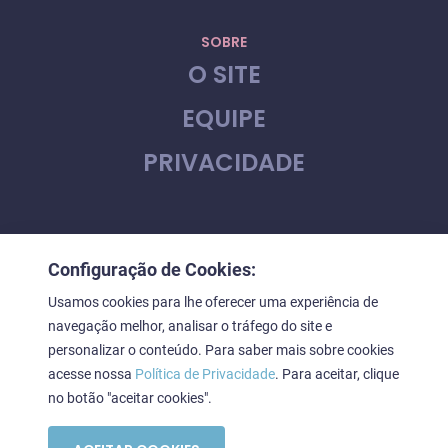
SOBRE
O SITE
EQUIPE
PRIVACIDADE
CONTATO
Configuração de Cookies:
FALE CONOSCO
Usamos cookies para lhe oferecer uma experiência de
navegação melhor, analisar o tráfego do site e
personalizar o conteúdo. Para saber mais sobre cookies
acesse nossa
Política de Privacidade
. Para aceitar, clique
Downstage © 2023. Todos os direitos reservados
no botão "aceitar cookies".