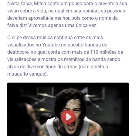
Nesta faixa, Mitch conta um pouco para o ouvinte a sua
visão sobre a vida, na qual em sua opinião, as pessoas
deveriam aproveitá-la melhor, pois como o nome da
faixa diz: Vivemos apenas uma única vez.
O clipe dessa música continua entre os mais
visualizados no Youtube no quesito bandas de
deathcore, no qual conta com mais de 110 milhões de
visualizações e mostra os membros da banda sendo
alvos de diversos tipos de armas (com direito a
muuuuito sangue).