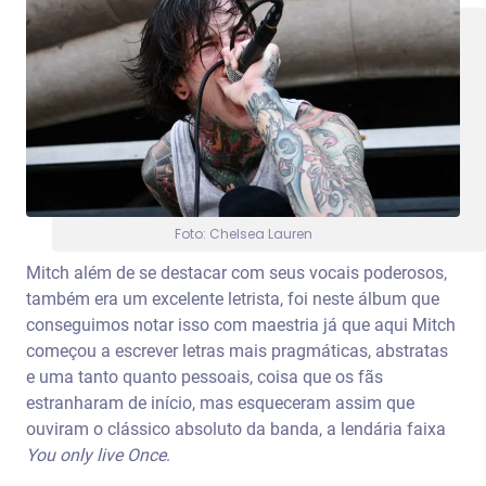
Foto: Chelsea Lauren
Mitch além de se destacar com seus vocais poderosos,
também era um excelente letrista, foi neste álbum que
conseguimos notar isso com maestria já que aqui Mitch
começou a escrever letras mais pragmáticas, abstratas
e uma tanto quanto pessoais, coisa que os fãs
estranharam de início, mas esqueceram assim que
ouviram o clássico absoluto da banda, a lendária faixa
You only live Once
.