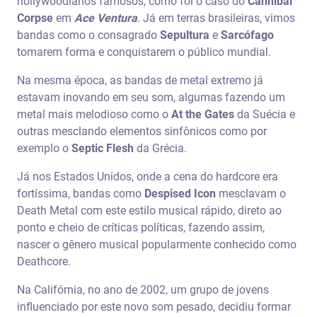
hollywoodianos famosos, como foi o caso do
Cannibal
Corpse
em
Ace Ventura
. Já em terras brasileiras, vimos
bandas como o consagrado
Sepultura
e
Sarcófago
tomarem forma e conquistarem o público mundial.
Na mesma época, as bandas de metal extremo já
estavam inovando em seu som, algumas fazendo um
metal mais melodioso como o
At the Gates
da Suécia e
outras mesclando elementos sinfônicos como por
exemplo o
Septic Flesh
da Grécia.
Já nos Estados Unidos, onde a cena do hardcore era
fortíssima, bandas como
Despised Icon
mesclavam o
Death Metal com este estilo musical rápido, direto ao
ponto e cheio de críticas políticas, fazendo assim,
nascer o gênero musical popularmente conhecido como
Deathcore.
Na Califórnia, no ano de 2002, um grupo de jovens
influenciado por este novo som pesado, decidiu formar