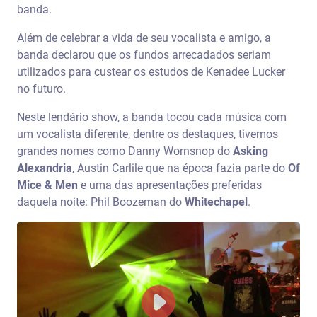
banda.
Além de celebrar a vida de seu vocalista e amigo, a
banda declarou que os fundos arrecadados seriam
utilizados para custear os estudos de Kenadee Lucker
no futuro.
Neste lendário show, a banda tocou cada música com
um vocalista diferente, dentre os destaques, tivemos
grandes nomes como Danny Wornsnop do
Asking
Alexandria
, Austin Carlile que na época fazia parte do
Of
Mice & Men
e uma das apresentações preferidas
daquela noite: Phil Boozeman do
Whitechapel
.