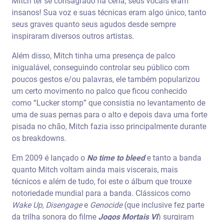
Mitch ter se consagrado na cena, seus vocais eram
insanos! Sua voz e suas técnicas eram algo único, tanto
seus graves quanto seus agudos desde sempre
inspiraram diversos outros artistas.
Além disso, Mitch tinha uma presença de palco
inigualável, conseguindo controlar seu público com
poucos gestos e/ou palavras, ele também popularizou
um certo movimento no palco que ficou conhecido
como “Lucker stomp” que consistia no levantamento de
uma de suas pernas para o alto e depois dava uma forte
pisada no chão, Mitch fazia isso principalmente durante
os breakdowns.
Em 2009 é lançado o
No time to bleed
e tanto a banda
quanto Mitch voltam ainda mais viscerais, mais
técnicos e além de tudo, foi este o álbum que trouxe
notoriedade mundial para a banda. Clássicos como
Wake Up
,
Disengage
e
Genocide
(que inclusive fez parte
da trilha sonora do filme
Jogos Mortais
VI
) surgiram