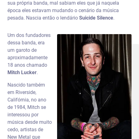
sua própria banda, mal sabiam eles que já naquela
época eles estavam mudando o cenário da música
pesada. Nascia então o lendário
Suicide Silence
.
Um dos fundadores
dessa banda, era
um garoto de
aproximadamente
18 anos chamado
Mitch Lucker
.
Nascido também
em Riverside,
Califórnia, no ano
de 1984, Mitch se
interessou por
música desde muito
cedo, artistas de
New Metal que