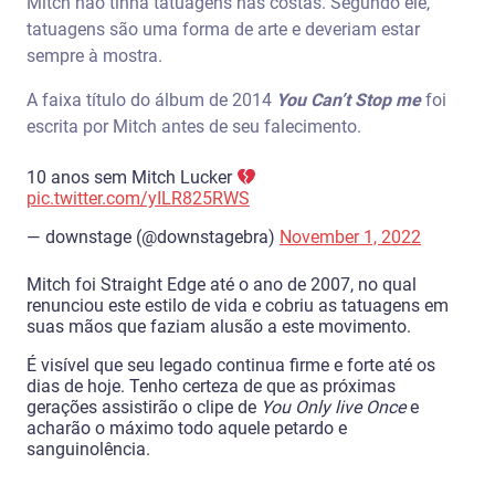
Mitch não tinha tatuagens nas costas. Segundo ele,
tatuagens são uma forma de arte e deveriam estar
sempre à mostra.
A faixa título do álbum de 2014
You Can’t Stop me
foi
escrita por Mitch antes de seu falecimento.
10 anos sem Mitch Lucker
pic.twitter.com/yILR825RWS
— downstage (@downstagebra)
November 1, 2022
Mitch foi Straight Edge até o ano de 2007, no qual
renunciou este estilo de vida e cobriu as tatuagens em
suas mãos que faziam alusão a este movimento.
É visível que seu legado continua firme e forte até os
dias de hoje. Tenho certeza de que as próximas
gerações assistirão o clipe de
You Only live Once
e
acharão o máximo todo aquele petardo e
sanguinolência.