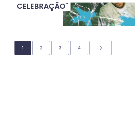
CELEBRAÇÃO"
1
2
3
4