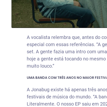
A vocalista relembra que, antes do c
especial com essas referências. “A g
set. A gente fazia uma intro com um
hoje a gente está tocando no mesmo fe
muito louco.”
UMA BANDA COM TRÊS ANOS NO MAIOR FESTIVA
A Jonabug existe há apenas três anos
festivais de música do mundo. “A band
Literalmente. O nosso EP saiu em 202