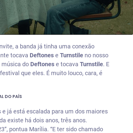
onvite, a banda já tinha uma conexão
ente tocava
Deftones
e
Turnstile
no nosso
a música do
Deftones
e tocava
Turnstile
. E
stival que eles. É muito louco, cara, é
L DO PAÍS
 e já está escalada para um dos maiores
a existe há dois anos, três anos.
3”, pontua Marília. “E ter sido chamado