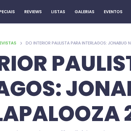
PECIAIS
REVIEWS
LISTAS
GALERIAS
EVENTOS
EVISTAS
RIOR PAULI
LAGOS: JONA
LAPALOOZA 