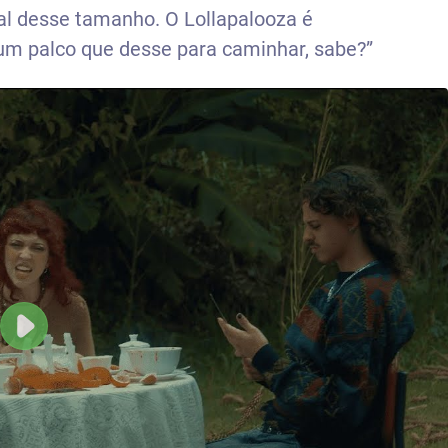
l desse tamanho. O Lollapalooza é
um palco que desse para caminhar, sabe?”