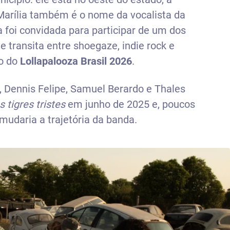
 Marília também é o nome da vocalista da
a foi convidada para participar de um dos
e transita entre shoegaze, indie rock e
co do
Lollapalooza Brasil 2026
.
, Dennis Felipe, Samuel Berardo e Thales
s tigres tristes
em junho de 2025 e, poucos
mudaria a trajetória da banda.