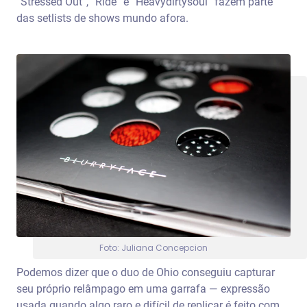
“Stressed Out”, “Ride” e “Heavydirtysoul”
fazem parte
das setlists de shows mundo afora.
Foto: Juliana Concepcion
Podemos dizer que o duo de Ohio conseguiu capturar
seu próprio
relâmpago em uma garrafa
— expressão
usada quando algo raro e difícil de replicar é feito com