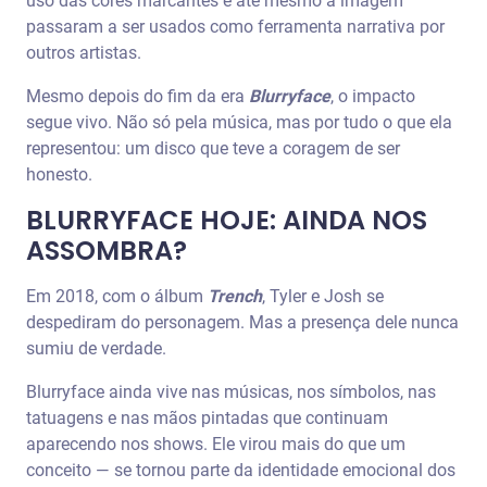
uso das cores marcantes e até mesmo a imagem
passaram a ser usados como ferramenta narrativa por
outros artistas.
Mesmo depois do fim da era
Blurryface
, o impacto
segue vivo. Não só pela música, mas por tudo o que ela
representou: um disco que teve a coragem de ser
honesto.
BLURRYFACE HOJE: AINDA NOS
ASSOMBRA?
Em 2018, com o álbum
Trench
, Tyler e Josh se
despediram do personagem. Mas a presença dele nunca
sumiu de verdade.
Blurryface ainda vive nas músicas, nos símbolos, nas
tatuagens e nas mãos pintadas que continuam
aparecendo nos shows. Ele virou mais do que um
conceito — se tornou parte da identidade emocional dos