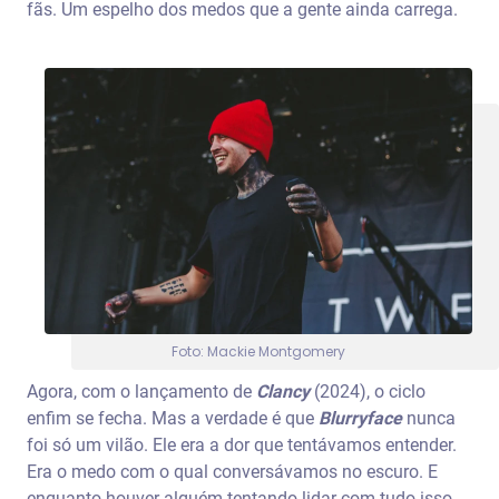
fãs. Um espelho dos medos que a gente ainda carrega.
Foto: Mackie Montgomery
Agora, com o lançamento de
Clancy
(2024), o ciclo
enfim se fecha. Mas a verdade é que
Blurryface
nunca
foi só um vilão. Ele era a dor que tentávamos entender.
Era o medo com o qual conversávamos no escuro. E
enquanto houver alguém tentando lidar com tudo isso,