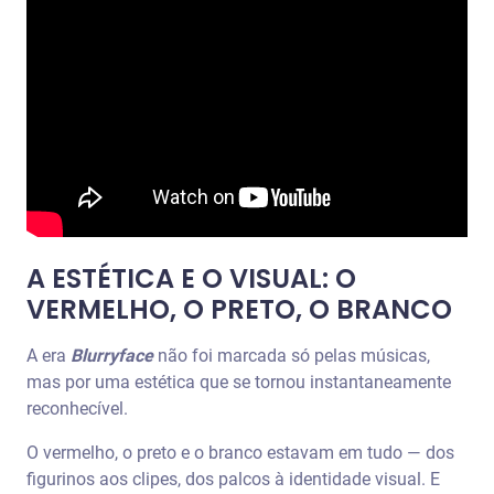
A ESTÉTICA E O VISUAL: O
VERMELHO, O PRETO, O BRANCO
A era
Blurryface
não foi marcada só pelas músicas,
mas por uma estética que se tornou instantaneamente
reconhecível.
O vermelho, o preto e o branco estavam em tudo — dos
figurinos aos clipes, dos palcos à identidade visual. E