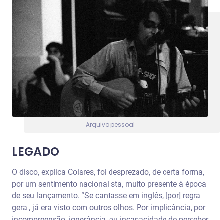
Arquivo pessoal
LEGADO
O disco, explica Colares, foi desprezado, de certa forma,
por um sentimento nacionalista, muito presente à época
de seu lançamento.
“Se cantasse em inglês, [por] regra
geral, já era visto com outros olhos. Por implicância, por
incompreensão, ignorância, ou incapacidade de perceber