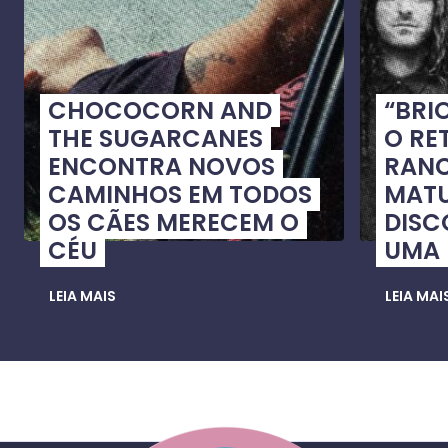
CHOCOCORN AND
“BRI
THE SUGARCANES
O RE
ENCONTRA NOVOS
RANC
CAMINHOS EM TODOS
MATU
OS CÃES MERECEM O
DISC
CÉU
UMA
LEIA MAIS
LEIA MAI