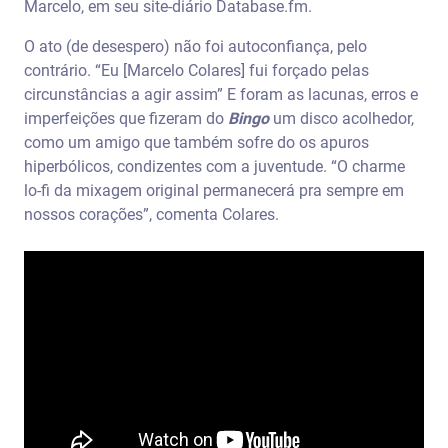
Marcelo, em seu site-diário Database.fm.
O ato (de desespero) não foi autoconfiança, pelo
contrário. “Eu [Marcelo Colares] fui forçado pelas
circunstâncias a agir assim” E foram as lacunas, erros e
imperfeições que fizeram do
Bingo
um disco acolhedor,
como um amigo que também sofre do os apuros
hiperbólicos, condizentes com a juventude. “O charme
lo-fi da mixagem original permanecerá pra sempre em
nossos corações”, comenta Colares.