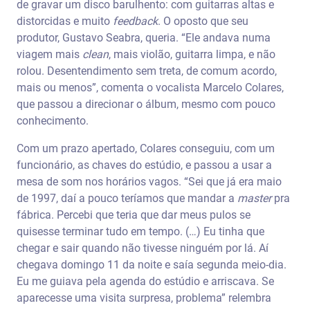
de gravar um disco barulhento: com guitarras altas e
distorcidas e muito
feedback
. O oposto que seu
produtor, Gustavo Seabra, queria. “Ele andava numa
viagem mais
clean
, mais violão, guitarra limpa, e não
rolou. Desentendimento sem treta, de comum acordo,
mais ou menos”, comenta o vocalista Marcelo Colares,
que passou a direcionar o álbum, mesmo com pouco
conhecimento.
Com um prazo apertado, Colares conseguiu, com um
funcionário, as chaves do estúdio, e passou a usar a
mesa de som nos horários vagos. “Sei que já era maio
de 1997, daí a pouco teríamos que mandar a
master
pra
fábrica. Percebi que teria que dar meus pulos se
quisesse terminar tudo em tempo. (…) Eu tinha que
chegar e sair quando não tivesse ninguém por lá. Aí
chegava domingo 11 da noite e saía segunda meio-dia.
Eu me guiava pela agenda do estúdio e arriscava. Se
aparecesse uma visita surpresa, problema” relembra