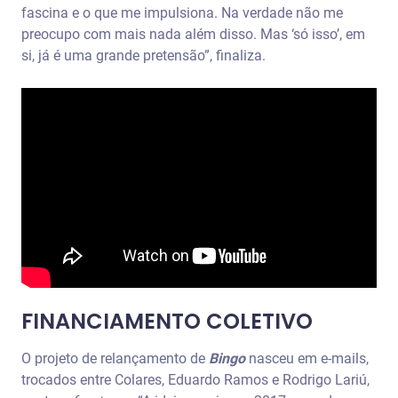
fascina e o que me impulsiona. Na verdade não me
preocupo com mais nada além disso. Mas ‘só isso’, em
si, já é uma grande pretensão”, finaliza.
FINANCIAMENTO COLETIVO
O projeto de relançamento de
Bingo
nasceu em e-mails,
trocados entre Colares, Eduardo Ramos e Rodrigo Lariú,