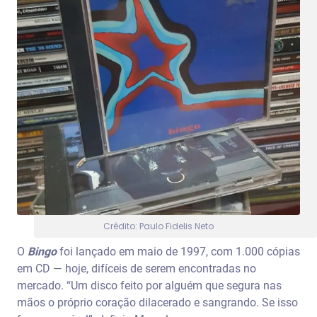
Crédito: Paulo Fidelis Neto
O
Bingo
foi lançado em maio de 1997, com 1.000 cópias
em CD — hoje, difíceis de serem encontradas no
mercado. “Um disco feito por alguém que segura nas
mãos o próprio coração dilacerado e sangrando. Se isso