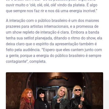
ouvir muito o ‘olé, olé, olé, olé’ vindo da plateia. É algo
que sempre nos faz rir e nos dá uma energia incrível.”
A interação com o público brasileiro é um dos maiores
prazeres para artistas internacionais, e a promessa de
um show repleto de interação é clara. Embora a banda
tenha sua setlist planejada, ditando o ritmo do show, ela
deixa claro que o espírito da apresentação também é
feito pela audiência. “Espero que eles cantem junto com
a gente, porque a energia do público brasileiro é sempre
contagiante”, completa.