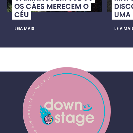
OS CÃES MERECEM O
DISC
CÉU
UMA
LEIA MAIS
LEIA MAI