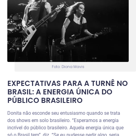
Foto: Diona Mavis
EXPECTATIVAS PARA A TURNÊ NO
BRASIL: A ENERGIA ÚNICA DO
PÚBLICO BRASILEIRO
Donita não esconde seu entusiasmo quando se trata
dos shows em solo brasileiro. “Esperamos a energia
incrível do público brasileiro. Aquela energia única que
só o Brasil tem”, diz. “Se eu pudesse pedir algo, seria