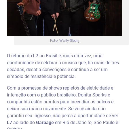
Foto: Wally Skalij
O retorno do
L7
ao Brasil é, mais uma vez, uma
oportunidade de celebrar a música que, há mais de três
décadas, desafia convenções e continua a ser um
símbolo de resistência e potência.
Com a promessa de shows repletos de eletricidade e
interação com o público brasileiro, Donita Sparks e
companhia estão prontas para incendiar os palcos e
deixar sua marca novamente. Se você ainda não
garantiu seu ingresso, não perca a oportunidade de ver
L7
ao lado do
Garbage
em Rio de Janeiro, São Paulo e