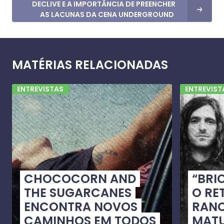
DECLIVE E A IMPORTÂNCIA DE PREENCHER
AS LACUNAS DA CENA UNDERGROUND
MATÉRIAS RELACIONADAS
ENTREVISTAS
ENTREVIST
CHOCOCORN AND
“BRI
THE SUGARCANES
O RE
ENCONTRA NOVOS
RANC
CAMINHOS EM TODOS
MATU