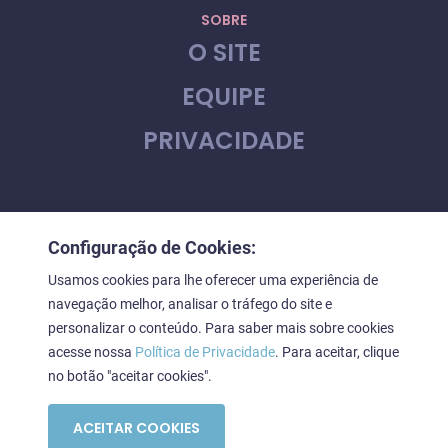
SOBRE
O SITE
EQUIPE
PRIVACIDADE
CONTATO
Configuração de Cookies:
FALE CONOSCO
Usamos cookies para lhe oferecer uma experiência de
navegação melhor, analisar o tráfego do site e
personalizar o conteúdo. Para saber mais sobre cookies
acesse nossa
Política de Privacidade
. Para aceitar, clique
Downstage © 2023. Todos os direitos reservados
no botão "aceitar cookies".
ACEITAR COOKIES