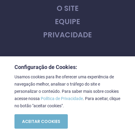
O SITE
EQUIPE
PRIVACIDADE
CONTATO
Configuração de Cookies:
FALE CONOSCO
Usamos cookies para lhe oferecer uma experiência de
navegação melhor, analisar o tráfego do site e
personalizar o conteúdo. Para saber mais sobre cookies
acesse nossa
Política de Privacidade
. Para aceitar, clique
Downstage © 2023. Todos os direitos reservados
no botão "aceitar cookies".
ACEITAR COOKIES