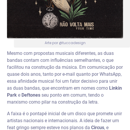
Arte por @tuccadesign
Mesmo com propostas musicais diferentes, as duas
bandas contam com influências semelhantes, o que
facilitou na construção da música. Em comunicação por
quase dois anos, tanto por e-mail quanto por WhatsApp,
essa afinidade musical foi um fator decisivo para unir
as duas bandas, que encontram em nomes como
Linkin
Park
e
Deftones
seu ponto em comum, tendo o
marxismo como pilar na construção da letra.
A faixa é o pontapé inicial de um disco que promete unir
artistas nacionais e internacionais. A ideia de fazer um
feat gringo sempre esteve nos planos da
Circus
, e