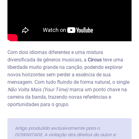
Com dois idiomas diferentes e uma mistura
diversificada de gêneros musicais, a
Circus
teve uma
liberdade muito grande na canção, podendo explorar
novos horizontes sem perder a essência de sua
mensagem. Com tudo fluindo de forma natural, o single
Não Volta Mais (Your Time)
marca um ponto chave na
carreira da banda, trazendo novas referências e
oportunidades para o grupo.
Artigo produzido exclusivamente para o
DOWNSTAGE. A violação dos direitos do autor e