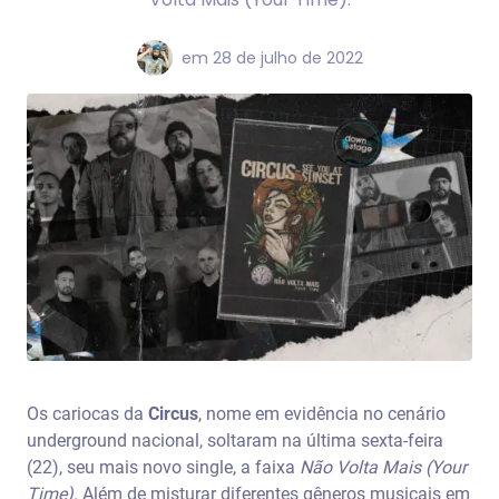
em
28 de julho de 2022
Os cariocas da
Circus
, nome em evidência no cenário
underground nacional, soltaram na última sexta-feira
(22), seu mais novo single, a faixa
Não Volta Mais (Your
Time)
. Além de misturar diferentes gêneros musicais em