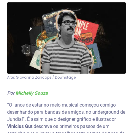
Arte: Giovanna Zancope / Downstage
Por
Michelly Souza
“O lance de estar no meio musical começou comigo
desenhando para bandas de amigos, no underground de
Jundiaí”. É assim que o designer gráfico e ilustrador
Vinicius Gut
descreve os primeiros passos de um