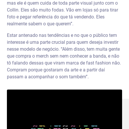
mas ele é quem cuida de toda parte visual junto com o
Collin. Eles são muito fodas. Vão em lojas só para tirar
foto e pegar referência do que tá vendendo. Eles
realmente sabem o que querem”.
Estar antenado nas tendências e no que o público tem
interesse é uma parte crucial para quem deseja investir
nesse modelo de negócio. “Além disso, tem muita gente
que compra o merch sem nem conhecer a banda, e não
tô falando dessas que viram marca de fast fashion não.
Compram porque gostaram da arte e a partir daí
passam a acompanhar o som também”.