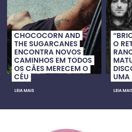
CHOCOCORN AND
“BRI
THE SUGARCANES
O RE
ENCONTRA NOVOS
RANC
CAMINHOS EM TODOS
MATU
OS CÃES MERECEM O
DISC
CÉU
UMA
LEIA MAIS
LEIA MAI