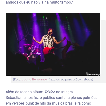
amigos que eu não via há muito tempo.”
(Foto:
Joana Berwanger
/ exclusiva para o Downstage)
Além de tocar o álbum
Tóxico
na íntegra,
Sebastianismos fez o público cantar a plenos pulmões
em versões punk de hits da música brasileira como