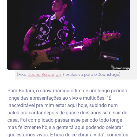
(Foto:
Joana Berwanger
/ exclusiva para o Downstage)
Para Badaui, o show marcou o fim de um longo período
longe das apresentações ao vivo e multidões. “É
inacreditável pra mim estar aqui hoje, subindo num
palco pra cantar depois de quase dois anos sem sair de
casa. Foi complicado passar esse período todo longe
mas felizmente hoje a gente tá aqui podendo celebrar
que estamos vivos. É hora de celebrar a vida”, comentou