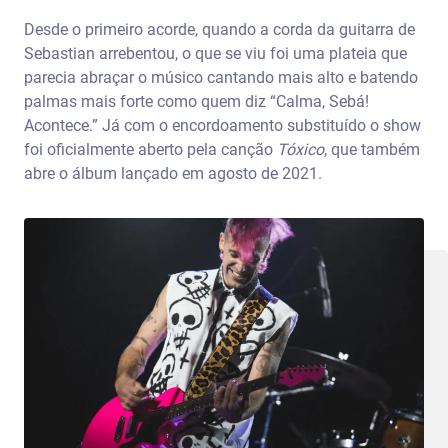
Desde o primeiro acorde, quando a corda da guitarra de
Sebastian arrebentou, o que se viu foi uma plateia que
parecia abraçar o músico cantando mais alto e batendo
palmas mais forte como quem diz “Calma, Sebá!
Acontece.” Já com o encordoamento substituído o show
foi oficialmente aberto pela canção
Tóxico
, que também
abre o álbum lançado em agosto de 2021.