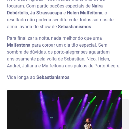
tocaram. Com participações especiais de
Naira
Debértolis
,
Ju Strassacapa
e
Helen Malfeitona
, o
resultado não poderia ser diferente: todos saímos de
alma lavada do show de
Sebastianismos
.
Para finalizar a noite, nada melhor do que uma
Malfestona
para coroar um dia tão especial. Sem
sombra de dúvidas, os porto-alegrenses aguardam
ansiosamente pela volta de Sebástian, Nico, Helen,
Andrei, Juliana e Malfeitona aos palcos de Porto Alegre.
Vida longa ao
Sebastianismos
!