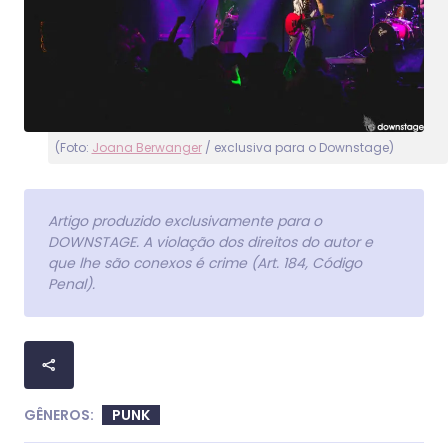
(Foto:
Joana Berwanger
/ exclusiva para o Downstage)
Artigo produzido exclusivamente para o
DOWNSTAGE. A violação dos direitos do autor e
que lhe são conexos é crime (Art. 184, Código
Penal).
GÊNEROS:
PUNK