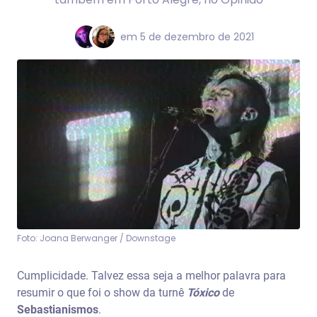
em
5 de dezembro de 2021
Foto: Joana Berwanger / Downstage
Cumplicidade. Talvez essa seja a melhor palavra para
resumir o que foi o show da turnê
Tóxico
de
Sebastianismos
.