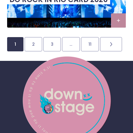
1
2
3
…
11