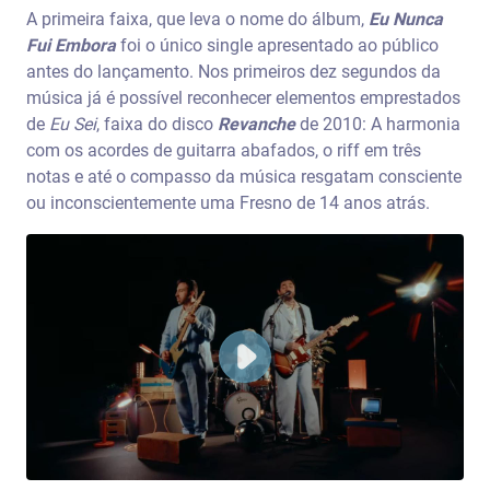
A primeira faixa, que leva o nome do álbum,
Eu Nunca
Fui Embora
foi o único single apresentado ao público
antes do lançamento. Nos primeiros dez segundos da
música já é possível reconhecer elementos emprestados
de
Eu Sei
, faixa do disco
Revanche
de 2010: A harmonia
com os acordes de guitarra abafados, o riff em três
notas e até o compasso da música resgatam consciente
ou inconscientemente uma Fresno de 14 anos atrás.