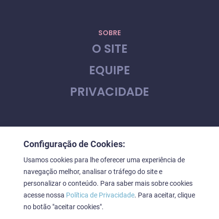
SOBRE
O SITE
EQUIPE
PRIVACIDADE
CONTATO
Configuração de Cookies:
FALE CONOSCO
Usamos cookies para lhe oferecer uma experiência de
navegação melhor, analisar o tráfego do site e
personalizar o conteúdo. Para saber mais sobre cookies
acesse nossa
Política de Privacidade
. Para aceitar, clique
Downstage © 2023. Todos os direitos reservados
no botão "aceitar cookies".