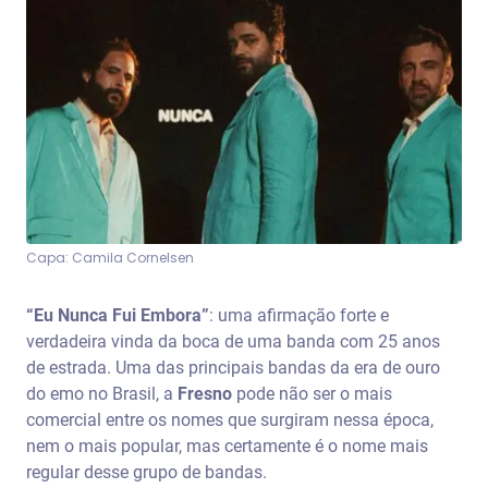
Capa: Camila Cornelsen
“Eu Nunca Fui Embora”
: uma afirmação forte e
verdadeira vinda da boca de uma banda com 25 anos
de estrada. Uma das principais bandas da era de ouro
do emo no Brasil, a
Fresno
pode não ser o mais
comercial entre os nomes que surgiram nessa época,
nem o mais popular, mas certamente é o nome mais
regular desse grupo de bandas.