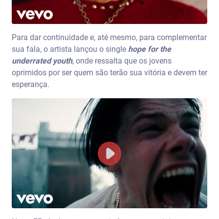
Para dar continuidade e, até mesmo, para complementar
sua fala, o artista lançou o single
hope for the
underrated youth
, onde ressalta que os jovens
oprimidos por ser quem são terão sua vitória e devem ter
esperança.