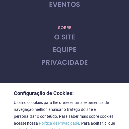
EVENTOS
SOBRE
O SITE
EQUIPE
PRIVACIDADE
CONTATO
Configuração de Cookies:
FALE CONOSCO
Usamos cookies para lhe oferecer uma experiência de
navegação melhor, analisar o tráfego do site e
personalizar o conteúdo. Para saber mais sobre cookies
acesse nossa
Política de Privacidade
. Para aceitar, clique
Downstage © 2023. Todos os direitos reservados