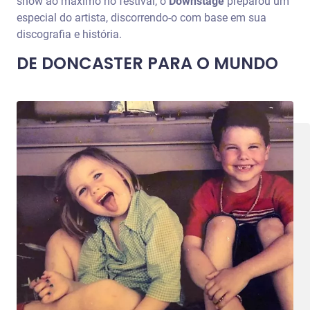
show ao máximo no festival, o
Downstage
preparou um
especial do artista, discorrendo-o com base em sua
discografia e história.
DE DONCASTER PARA O MUNDO