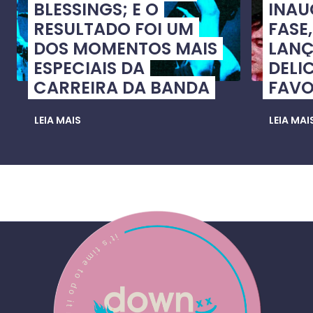
BLESSINGS; E O
INA
RESULTADO FOI UM
FASE
DOS MOMENTOS MAIS
LANÇ
ESPECIAIS DA
DELI
CARREIRA DA BANDA
FAVO
LEIA MAIS
LEIA MAI