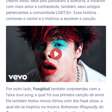
Depois disso, seus pais passaram a aceitá-la, a tratando
com mais amor e conhecendo, também, seus amigos
pertencentes a comunidade LGBTQI+. Essa história
comoveu o cantor e o motivou a escrever a canção.
Por outro lado,
Yungblud
também surpreendeu com a
faixa
love song
, a qual foi sua primeira canção de amor.
Ele também testou novos ritmos com
the freak show
, a
qual ele se inspirou na música
Bohemian Rhapsody
, do