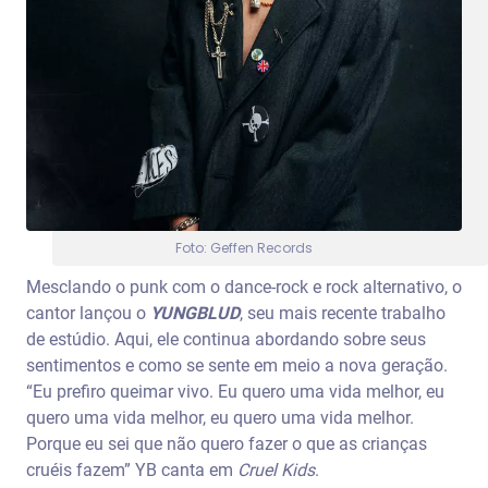
Foto: Geffen Records
Mesclando o punk com o dance-rock e rock alternativo, o
cantor lançou o
YUNGBLUD
, seu mais recente trabalho
de estúdio. Aqui, ele continua abordando sobre seus
sentimentos e como se sente em meio a nova geração.
“Eu prefiro queimar vivo. Eu quero uma vida melhor, eu
quero uma vida melhor, eu quero uma vida melhor.
Porque eu sei que não quero fazer o que as crianças
cruéis fazem” YB canta em
Cruel Kids
.