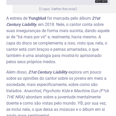
(Capa: Geffen Records)
A estreia de
Yungblud
foi marcada pelo álbum
21st
Century Liability
, em 2018. Nele, o cantor conta sobre
suas inseguranças de forma mais sucinta, dando aquele
ar de “há mais por vir” e, realmente, havia mesmo. A
capa do disco se complementa a isso, visto que, nela, o
cantor está com braços e pernas amarradas, o que
também é uma analogia para mostrá-lo aprisionado
pelos seus próprios medos.
Além disso,
21st Century Liability
explora um pouco
sobre as opiniões do cantor sobre os jovens em meio a
sociedade, mais especificamente, sobre como são
tratados.
Anarchist
,
Psychotic Kids
e
Machine Gun (F*ck
THE NRA)
abordam sobre a juventude mentalmente
doente e como são vistas pelo mundo. YB, por sua vez,
se inclui nela, o que deixa as músicas e o álbum em si
ainda mais sentimental.