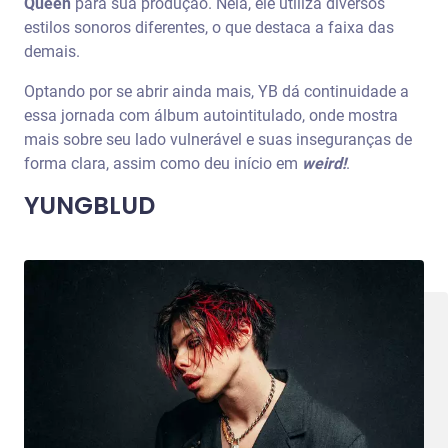
Queen
para sua produção. Nela, ele utiliza diversos
estilos sonoros diferentes, o que destaca a faixa das
demais.
Optando por se abrir ainda mais, YB dá continuidade a
essa jornada com álbum autointitulado, onde mostra
mais sobre seu lado vulnerável e suas inseguranças de
forma clara, assim como deu início em
weird!
.
YUNGBLUD