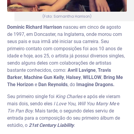
(Foto: Samantha Harrison)
Dominic Richard Harrison
nasceu em cinco de agosto
de 1997, em Doncaster, na Inglaterra, onde morou com
seus pais e sua irmã até iniciar sua carreira. Seu
primeiro contato com composições foi aos 10 anos de
idade e hoje, aos 25, o artista já possui diversos singles,
sendo alguns deles com colaborações de artistas
bastante conhecidos, como:
Avril Lavigne
,
Travis
Barker
,
Machine Gun Kelly
,
Halsey
,
WILLOW
,
Bring Me
The Horizon
e
Dan Reynolds
, do
Imagine Dragons.
Seu primeiro single foi
King Charles
e após ele vieram
mais dois, sendo eles
I Love You, Will You Marry Me
e
Tin Pan Boy.
Mais tarde, o segundo deles serviu de
entrada para a composição do seu primeiro álbum de
estúdio, o
21st Century Liability
.