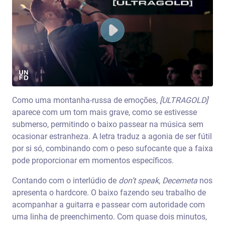
Como uma montanha-russa de emoções,
[ULTRAGOLD]
aparece com um tom mais grave, como se estivesse
submerso, permitindo o baixo passear na música sem
ocasionar estranheza. A letra traduz a agonia de ser fútil
por si só, combinando com o peso sufocante que a faixa
pode proporcionar em momentos específicos.
Contando com o interlúdio de
don’t speak
,
Decemeta
nos
apresenta o hardcore. O baixo fazendo seu trabalho de
acompanhar a guitarra e passear com autoridade com
uma linha de preenchimento. Com quase dois minutos,