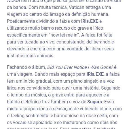
NUMB
tem tudo o que precisa para ser o cartão de visita
da banda. Com muita técnica, Vatican entrega uma
viagem ao centro do âmago da definição humana.
Poeticamente dividindo a faixa com
iRis.EXE
e
utilizando muito bem o recurso do grave e lírico
especificamente em “now let me in”. A faixa foi feita
para ser tocada ao vivo, conquistando, deliberando e
elevando a energia com uma vontade de liberar seus
instintos mais animais.
Fechando o álbum,
Did You Ever Notice I Was Gone?
é
uma viagem. Dando mais espaço para
iRis.EXE
, a faixa
tem um início gradual, com um piano singelo e a voz
lírica nos convidando para ouvir uma história. Seguindo
o tempo da música, o grave entra para aquecer e a
batida eletrônica traz também a voz de
Sugars
. Essa
mistura proporciona a sensação de vulnerabilidade, com
o feeling sentimental e harmonioso na dose certa, com
os vocais se apoiando e se misturando como dois rios