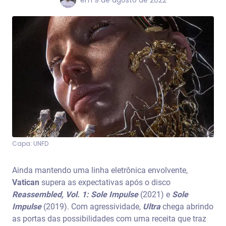
Capa: UNFD
Ainda mantendo uma linha eletrônica envolvente,
Vatican
supera as expectativas após o disco
Reassembled, Vol. 1: Sole Impulse
(2021) e
Sole
Impulse
(2019). Com agressividade,
Ultra
chega abrindo
as portas das possibilidades com uma receita que traz